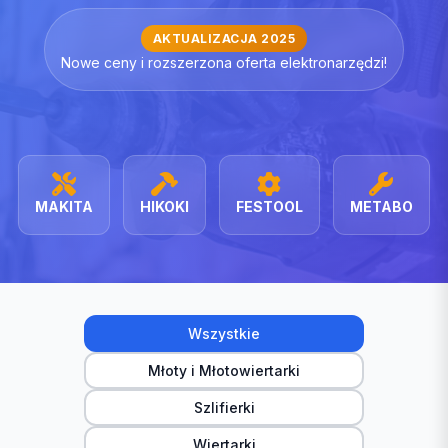
AKTUALIZACJA 2025
Nowe ceny i rozszerzona oferta elektronarzędzi!
MAKITA
HIKOKI
FESTOOL
METABO
Wszystkie
Młoty i Młotowiertarki
Szlifierki
Wiertarki