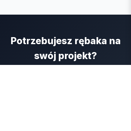
Potrzebujesz rębaka na
swój projekt?
Wynajmij rębak RS120 OFF ROAD już dziś -
dostępny od ręki z dostawą na miejsce
Zadzwoń: 690008998
Formularz Kontaktowy