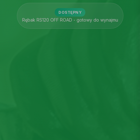
DOSTĘPNY
Rębak RS120 OFF ROAD - gotowy do wynajmu